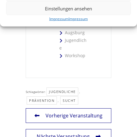
Einstellungen ansehen
KATEGORIE
Impressum
Impressum
Augsburg
Jugendlich
e
Workshop
JUGENDLICHE
Schlagwörter:
,
PRÄVENTION
SUCHT
,
Vorherige Veranstaltung
Nächste Veranstaltung