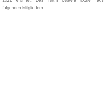
2022 eröffnet. Das Team besteht aktuell aus
folgenden Mitgliedern: