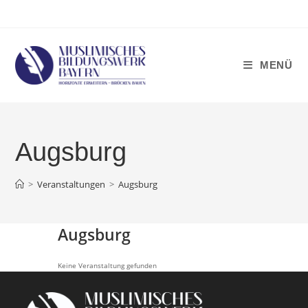
Zum
Inhalt
springen
MENÜ
Augsburg
>
Veranstaltungen
>
Augsburg
Augsburg
Keine Veranstaltung gefunden