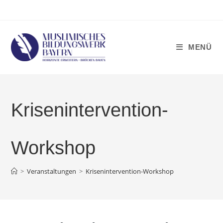
Zum
Inhalt
springen
MENÜ
Krisenintervention-
Workshop
>
Veranstaltungen
>
Krisenintervention-Workshop