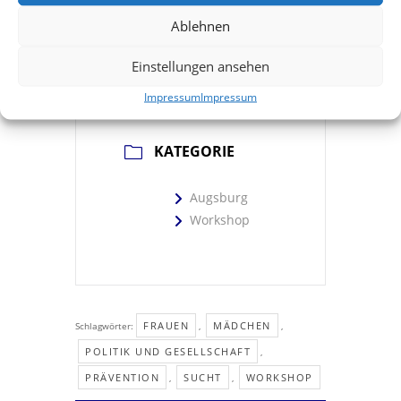
Ablehnen
MBB Standort
Einstellungen ansehen
Augsburg
Impressum
Impressum
KATEGORIE
Augsburg
Workshop
FRAUEN
MÄDCHEN
Schlagwörter:
,
,
POLITIK UND GESELLSCHAFT
,
PRÄVENTION
SUCHT
WORKSHOP
,
,