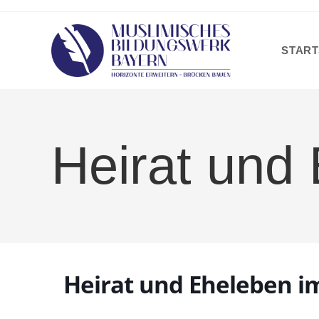
Zum
Inhalt
springen
START
Heirat und
Heirat und Eheleben i