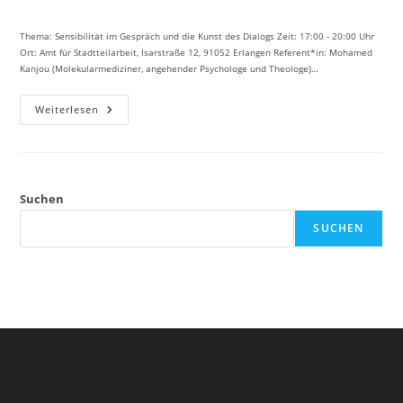
Autor:
veröffentlicht:
Kategorie:
Thema: Sensibilität im Gespräch und die Kunst des Dialogs Zeit: 17:00 - 20:00 Uhr
Ort: Amt für Stadtteilarbeit, Isarstraße 12, 91052 Erlangen Referent*in: Mohamed
Kanjou (Molekularmediziner, angehender Psychologe und Theologe)…
Sag’s
Weiterlesen
Mit
Feingefühl
Suchen
SUCHEN