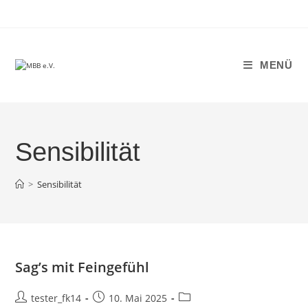
Zum
Inhalt
springen
MENÜ
Sensibilität
>
Sensibilität
Sag’s mit Feingefühl
Beitrags-
Beitrag
Beitrags-
tester_fk14
10. Mai 2025