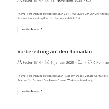
Beitrags-
Beitrag
Beitrags-
tester_fk14
19. November 2025
Autor:
veröffentlicht:
Kategorie:
Thema: Vorbereitung auf den Ramadan Zeit: 17:30-20:00 Uhr Uhr Ort: Nachbars
Austausch Anmeldung/Eintritt: Über Anmeldelink/Frei
Islam
Weiterlesen
Verbindet
Vorbereitung auf den Ramadan
Beitrags-
Beitrag
Beitrags-
Beitrags-
tester_fk14
9. Januar 2025
0 Komme
Autor:
veröffentlicht:
Kategorie:
Kommentare
Thema: Vorbereitung auf den Ramadan - Stellenwert des Monats für Muslime &
Referent*in: Dr. Yusuf Dreckmann Format: Workshop Anmeldung:…
Vorbereitung
Weiterlesen
Auf
Den
Ramadan