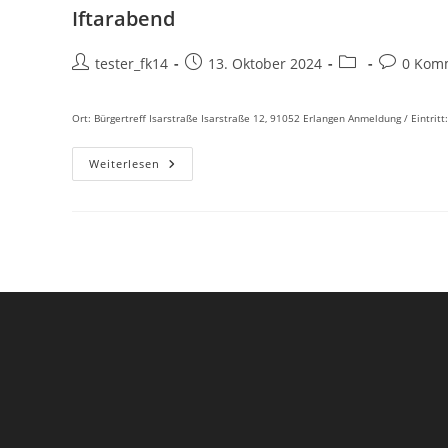
Iftarabend
Beitrags-
Beitrag
Beitrags-
Beitrags-
tester_fk14
13. Oktober 2024
0 Kom
Autor:
veröffentlicht:
Kategorie:
Kommenta
Ort: Bürgertreff Isarstraße Isarstraße 12, 91052 Erlangen Anmeldung / Eintrit
Iftarabend
Weiterlesen