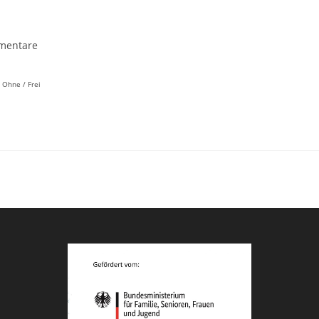
mentare
re:
t: Ohne / Frei