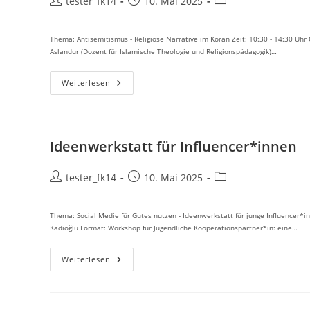
Beitrags-
Beitrag
Beitrags-
tester_fk14
10. Mai 2025
Autor:
veröffentlicht:
Kategorie:
Thema: Antisemitismus - Religiöse Narrative im Koran Zeit: 10:30 - 14:30 Uhr O
Aslandur (Dozent für Islamische Theologie und Religionspädagogik)…
Antisemitismus
Weiterlesen
Ideenwerkstatt für Influencer*innen
Beitrags-
Beitrag
Beitrags-
tester_fk14
10. Mai 2025
Autor:
veröffentlicht:
Kategorie:
Thema: Social Medie für Gutes nutzen - Ideenwerkstatt für junge Influencer*
Kadioğlu Format: Workshop für Jugendliche Kooperationspartner*in: eine…
Ideenwerkstatt
Weiterlesen
Für
Influencer*innen