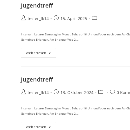
Jugendtreff
Beitrags-
Beitrag
Beitrags-
tester_fk14
15. April 2025
Autor:
veröffentlicht:
Kategorie:
Intervall: Letzter Samstag im Monat Zeit: ab 16 Uhr und/oder nach dem Asr-
Gemeinde Erlangen, Am Erlanger Weg 2,…
Jugendtreff
Weiterlesen
Jugendtreff
Beitrags-
Beitrag
Beitrags-
Beitrags-
tester_fk14
13. Oktober 2024
0 Kom
Autor:
veröffentlicht:
Kategorie:
Kommenta
Intervall: Letzter Samstag im Monat Zeit: ab 16 Uhr und/oder nach dem Asr-
Gemeinde Erlangen, Am Erlanger Weg 2,…
Jugendtreff
Weiterlesen