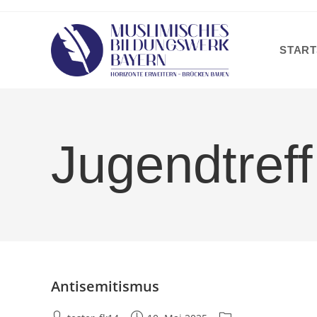
Zum
Inhalt
springen
START
Jugendtreff
Antisemitismus