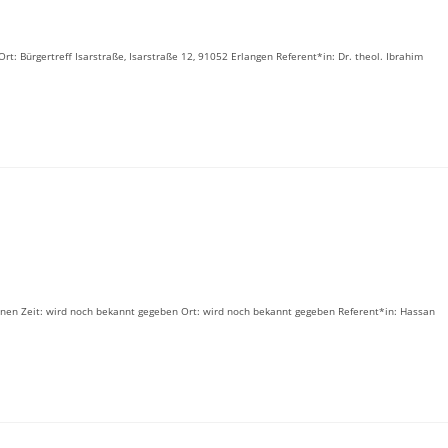
rt: Bürgertreff Isarstraße, Isarstraße 12, 91052 Erlangen Referent*in: Dr. theol. Ibrahim
innen Zeit: wird noch bekannt gegeben Ort: wird noch bekannt gegeben Referent*in: Hassan