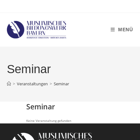
Zum
Inhalt
springen
MENÜ
Seminar
>
Veranstaltungen
>
Seminar
Seminar
Keine Veranstaltung gefunden