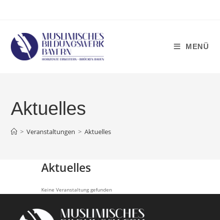
Zum
Inhalt
springen
MENÜ
Aktuelles
>
Veranstaltungen
>
Aktuelles
Aktuelles
Keine Veranstaltung gefunden