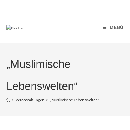
Zum
Inhalt
springen
MENÜ
„Muslimische
Lebenswelten“
>
Veranstaltungen
>
„Muslimische Lebenswelten“