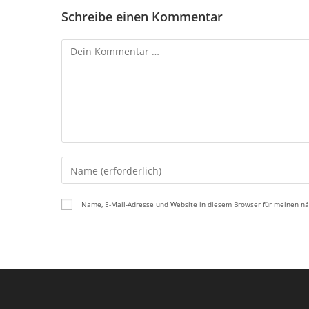
Schreibe einen Kommentar
Kommentar
Gib
deinen
Namen
Name, E-Mail-Adresse und Website in diesem Browser für meinen n
oder
Benutzernamen
zum
Kommentieren
ein