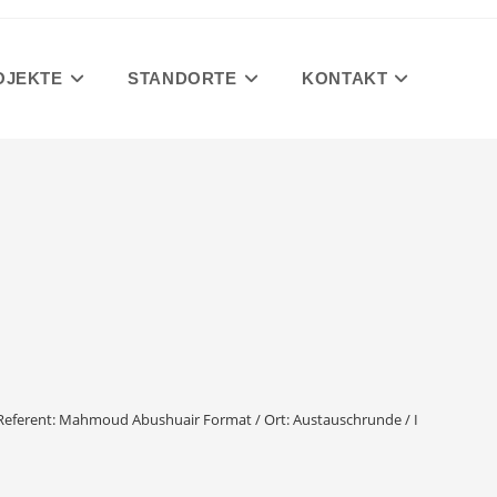
OJEKTE
STANDORTE
KONTAKT
 Referent: Mahmoud Abushuair Format / Ort: Austauschrunde / IGE, Am Erlan