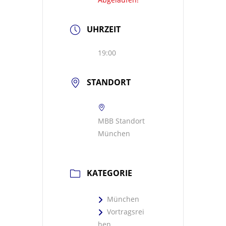
UHRZEIT
19:00
STANDORT
MBB Standort
München
KATEGORIE
München
Vortragsrei
hen