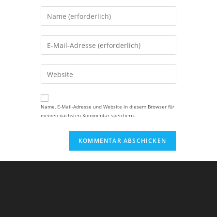
Gib
deinen
Namen
Gib
oder
deine
Benutzernamen
E-
Gib
zum
Mail-
deine
Kommentieren
Adresse
Website-
ein
zum
URL
Name, E-Mail-Adresse und Website in diesem Browser für
Kommentieren
meinen nächsten Kommentar speichern.
ein
ein
(optional)