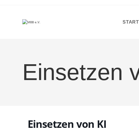
Zum
Inhalt
springen
START
Einsetzen 
Einsetzen von KI