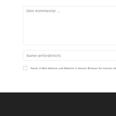
Kommentar
Gib
deinen
Namen
Name, E-Mail-Adresse und Website in diesem Browser für meinen n
oder
Benutzernamen
zum
Kommentieren
ein