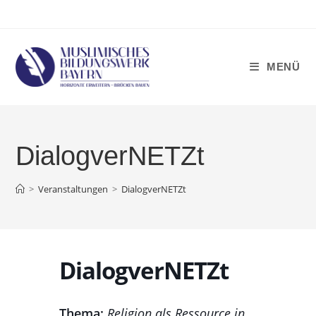
Zum
Inhalt
springen
MENÜ
DialogverNETZt
>
Veranstaltungen
>
DialogverNETZt
DialogverNETZt
Thema:
Religion als Ressource in