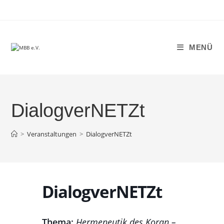
Zum
Inhalt
springen
MENÜ
DialogverNETZt
>
Veranstaltungen
>
DialogverNETZt
DialogverNETZt
Thema:
Hermeneutik des Koran –