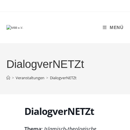
Zum
Inhalt
springen
MENÜ
DialogverNETZt
>
Veranstaltungen
>
DialogverNETZt
DialogverNETZt
Thema:
Islamisch-theologische