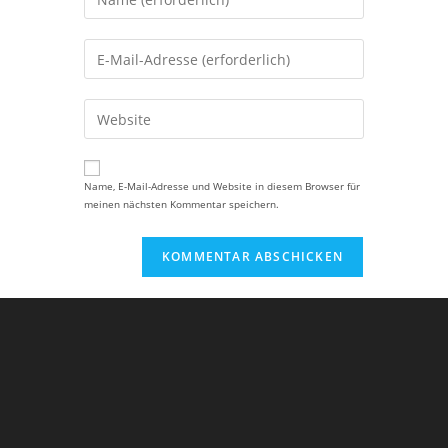
deinen
Namen
Gib
oder
deine
Benutzernamen
E-
Gib
zum
Mail-
deine
Kommentieren
Adresse
Website-
ein
zum
URL
Name, E-Mail-Adresse und Website in diesem Browser für
Kommentieren
meinen nächsten Kommentar speichern.
ein
ein
(optional)