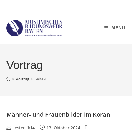
Zum
Inhalt
springen
MENÜ
Vortrag
>
Vortrag
>
Seite 4
Männer- und Frauenbilder im Koran
Beitrags-
Beitrag
Beitrags-
tester_fk14
13. Oktober 2024