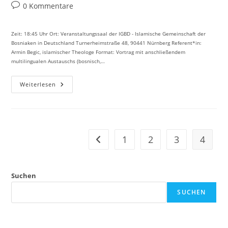
Autor:
veröffentlicht:
Kategorie:
Beitrags-
0 Kommentare
Kommentare:
Zeit: 18:45 Uhr Ort: Veranstaltungssaal der IGBD - Islamische Gemeinschaft der
Bosniaken in Deutschland Turnerheimstraße 48, 90441 Nürnberg Referent*in:
Armin Begic, islamischer Theologe Format: Vortrag mit anschließendem
multilingualen Austauschs (bosnisch,…
Männer-
Weiterlesen
Und
Frauenbilder
Im
Koran
1
2
3
4
Zur vorherigen Seite
Suchen
SUCHEN