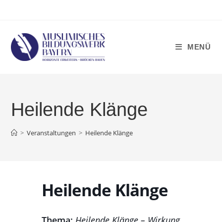
Zum
Inhalt
springen
MENÜ
Heilende Klänge
>
Veranstaltungen
>
Heilende Klänge
Heilende Klänge
Thema:
Heilende Klänge – Wirkung